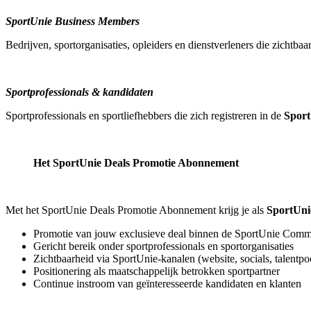
SportUnie Business Members
Bedrijven, sportorganisaties, opleiders en dienstverleners die zichtb
Sportprofessionals & kandidaten
Sportprofessionals en sportliefhebbers die zich registreren in de
Sport
Het SportUnie Deals Promotie Abonnement
Met het SportUnie Deals Promotie Abonnement krijg je als
SportUni
Promotie van jouw exclusieve deal binnen de SportUnie Comm
Gericht bereik onder sportprofessionals en sportorganisaties
Zichtbaarheid via SportUnie-kanalen (website, socials, talentpo
Positionering als maatschappelijk betrokken sportpartner
Continue instroom van geïnteresseerde kandidaten en klanten