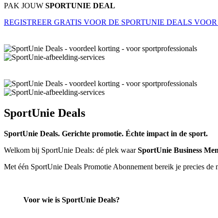
PAK JOUW
SPORTUNIE DEAL
REGISTREER GRATIS VOOR DE SPORTUNIE DEALS
VOOR
SportUnie Deals
SportUnie Deals. Gerichte promotie. Échte impact in de sport.
Welkom bij SportUnie Deals: dé plek waar
SportUnie Business Me
Met één SportUnie Deals Promotie Abonnement bereik je precies de men
Voor wie is SportUnie Deals?