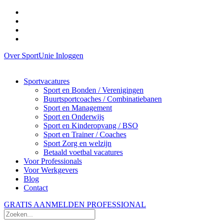
Over SportUnie
Inloggen
Sportvacatures
Sport en Bonden / Verenigingen
Buurtsportcoaches / Combinatiebanen
Sport en Management
Sport en Onderwijs
Sport en Kinderopvang / BSO
Sport en Trainer / Coaches
Sport Zorg en welzijn
Betaald voetbal vacatures
Voor Professionals
Voor Werkgevers
Blog
Contact
GRATIS AANMELDEN PROFESSIONAL
Zoeken...