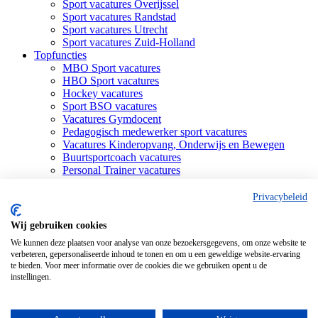
Sport vacatures Overijssel
Sport vacatures Randstad
Sport vacatures Utrecht
Sport vacatures Zuid-Holland
Topfuncties
MBO Sport vacatures
HBO Sport vacatures
Hockey vacatures
Sport BSO vacatures
Vacatures Gymdocent
Pedagogisch medewerker sport vacatures
Vacatures Kinderopvang, Onderwijs en Bewegen
Buurtsportcoach vacatures
Personal Trainer vacatures
Fitness Trainer vacatures
Bewegingsagoog vacatures
Privacybeleid
Sportmanagement vacatures
Vakleerkracht gymnastiek vacatures
Wij gebruiken cookies
Zweminstructeur vacatures
We kunnen deze plaatsen voor analyse van onze bezoekersgegevens, om onze website te
Padel vacatures
verbeteren, gepersonaliseerde inhoud te tonen en om u een geweldige website-ervaring
Tennis vacatures
te bieden. Voor meer informatie over de cookies die we gebruiken opent u de
Voetbal vacatures
instellingen.
Betaald voetbal vacatures
© SportUnie