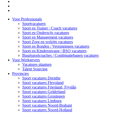
Voor Professionals
Sportvacatures
Sport en Trainer / Coach vacatures
Sport en Onderwijs vacatures
Sport en Management vacatures
Sport Zorg en welzijn vacatures
Sport en Bonden / Verenigingen vacatures
Sport en Kinderopvang / BSO vacatures
Buurtsportcoaches / Combinatiebanen vacatures
Voor Werkgevers
Vacatures plaatsen
Talent Sourcing
Provincies
Sport vacatures Drenthe
Sport vacatures Flevoland
Sport vacatures Friesland, Fryslân
Sport vacatures Gelderland
Sport vacatures Groningen
Sport vacatures Limburg
Sport vacatures Noord-Brabant
Sport vacatures Noord-Holland